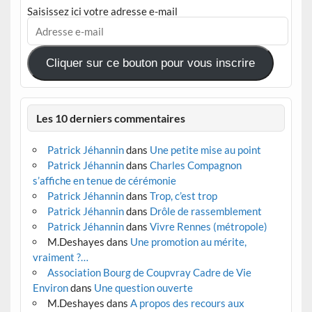
Saisissez ici votre adresse e-mail
Adresse
e-
mail
Cliquer sur ce bouton pour vous inscrire
Les 10 derniers commentaires
Patrick Jéhannin
dans
Une petite mise au point
Patrick Jéhannin
dans
Charles Compagnon
s’affiche en tenue de cérémonie
Patrick Jéhannin
dans
Trop, c’est trop
Patrick Jéhannin
dans
Drôle de rassemblement
Patrick Jéhannin
dans
Vivre Rennes (métropole)
M.Deshayes
dans
Une promotion au mérite,
vraiment ?…
Association Bourg de Coupvray Cadre de Vie
Environ
dans
Une question ouverte
M.Deshayes
dans
A propos des recours aux