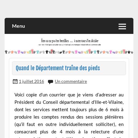
Skip
to
Rien n'oblige à adopter ce qui n'est qu'une marque industrielle
CITOYEN D'ILLE-ET-VILAINE
content
et commerciale
Menu
Quand le Département traîne des pieds
1 juillet 2016
Un commentaire
Voici copie d’un courrier que je viens d’adresser au
Président du Conseil départemental d’Ille-et-Vilaine,
dont les services mettent toujours plus de 6 mois à
produire les comptes rendus des sessions plénières
(qu’il faut en outre individuellement solliciter), en
consacrant plus de 4 mois à la relecture d’une