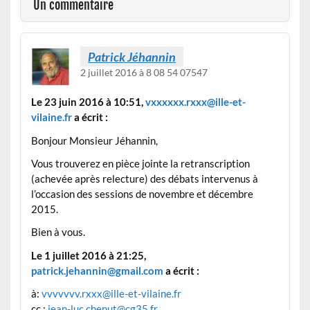
Un commentaire
Patrick Jéhannin
2 juillet 2016 à 8 08 54 07547
Le 23 juin 2016 à 10:51,
vxxxxxx.rxxx@ille-et-
vilaine.fr
a écrit :
Bonjour Monsieur Jéhannin,
Vous trouverez en pièce jointe la retranscription
(achevée après relecture) des débats intervenus à
l’occasion des sessions de novembre et décembre
2015.
Bien à vous.
Le 1 juillet 2016 à 21:25,
patrick.jehannin@gmail.com
a écrit :
à:
vvvvvvv.rxxx@ille-et-vilaine.fr
cc :
jean-luc.chenut@cg35.fr
,