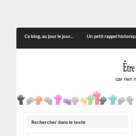
Skip
to
content
CITOYEN D'ILLE-ET-VILA
Rien n'oblige à adopter ce qui n'est qu'une
Ce blog, au jour le jour…
Un petit rappel historiq
Rechercher dans le texte