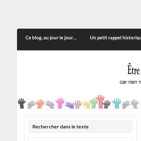
Skip
to
content
CITOYEN D'ILLE-ET-VILA
Rien n'oblige à adopter ce qui n'est qu'une
Ce blog, au jour le jour…
Un petit rappel historiq
Rechercher dans le texte