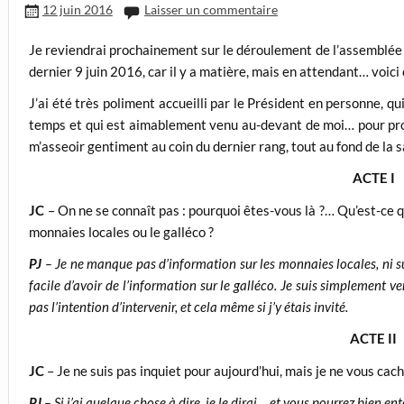
12 juin 2016
Laisser un commentaire
Je reviendrai prochainement sur le déroulement de l’assemblée g
dernier 9 juin 2016, car il y a matière, mais en attendant… voici 
J’ai été très poliment accueilli par le Président en personne, q
temps et qui est aimablement venu au-devant de moi… pour pro
m’asseoir gentiment au coin du dernier rang, tout au fond de la s
ACTE I
JC
– On ne se connaît pas : pourquoi êtes-vous là ?… Qu’est-ce q
monnaies locales ou le galléco ?
PJ
– Je ne manque pas d’information sur les monnaies locales, ni sur
facile d’avoir de l’information sur le galléco. Je suis simplement 
pas l’intention d’intervenir, et cela même si j’y étais invité.
ACTE II
JC
– Je ne suis pas inquiet pour aujourd’hui, mais je ne vous cac
PJ
– Si j’ai quelque chose à dire, je le dirai… et vous pourrez bien en