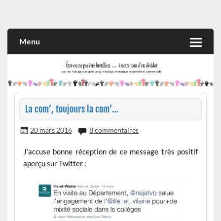
Skip
to
Rien n'oblige à adopter ce qui n'est qu'une marque industrielle
CITOYEN D'ILLE-ET-VILAINE
content
et commerciale
Menu
La com’, toujours la com’…
20 mars 2016
8 commentaires
J’accuse bonne réception de ce message très positif
aperçu sur Twitter :