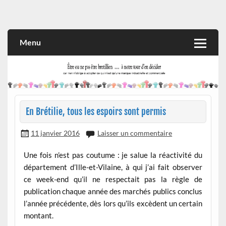
Skip
to
Rien n'oblige à adopter ce qui n'est qu'une marque industrielle
CITOYEN D'ILLE-ET-VILAINE
content
et commerciale
Menu
En Brétilie, tous les espoirs sont permis
11 janvier 2016
Laisser un commentaire
Une fois n’est pas coutume : je salue la réactivité du
département d’Ille-et-Vilaine, à qui j’ai fait observer
ce week-end qu’il ne respectait pas la règle de
publication chaque année des marchés publics conclus
l’année précédente, dès lors qu’ils excèdent un certain
montant.