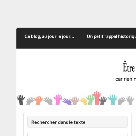
Skip
to
content
CITOYEN D'ILLE-ET-VILA
Rien n'oblige à adopter ce qui n'est qu'une
Ce blog, au jour le jour…
Un petit rappel historiq
Rechercher dans le texte