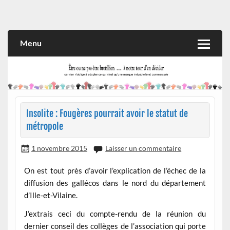
Skip
to
Rien n'oblige à adopter ce qui n'est qu'une marque industrielle
CITOYEN D'ILLE-ET-VILAINE
content
et commerciale
Menu
Insolite : Fougères pourrait avoir le statut de
métropole
1 novembre 2015
Laisser un commentaire
On est tout près d’avoir l’explication de l’échec de la
diffusion des gallécos dans le nord du département
d’Ille-et-Vilaine.
J’extrais ceci du compte-rendu de la réunion du
dernier conseil des collèges de l’association qui porte