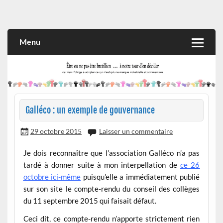
Skip
to
Rien n'oblige à adopter ce qui n'est qu'une marque industrielle
CITOYEN D'ILLE-ET-VILAINE
content
et commerciale
Menu
Galléco : un exemple de gouvernance
29 octobre 2015
Laisser un commentaire
Je dois reconnaître que l’association Galléco n’a pas
tardé à donner suite à mon interpellation de
ce 26
octobre ici-même
puisqu’elle a immédiatement publié
sur son site le compte-rendu du conseil des collèges
du 11 septembre 2015 qui faisait défaut.
Ceci dit, ce compte-rendu n’apporte strictement rien