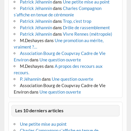
Patrick Jéhannin
dans
Une petite mise au point
Patrick Jéhannin
dans
Charles Compagnon
s’affiche en tenue de cérémonie
Patrick Jéhannin
dans
Trop, c’est trop
Patrick Jéhannin
dans
Drôle de rassemblement
Patrick Jéhannin
dans
Vivre Rennes (métropole)
M.Deshayes
dans
Une promotion au mérite,
vraiment ?…
Association Bourg de Coupvray Cadre de Vie
Environ
dans
Une question ouverte
M.Deshayes
dans
A propos des recours aux
recours.
P. Jéhannin
dans
Une question ouverte
Association Bourg de Coupvray Cadre de Vie
Environ
dans
Une question ouverte
Les 10 derniers articles
Une petite mise au point
Charles Compagnon s’affiche en tenue de