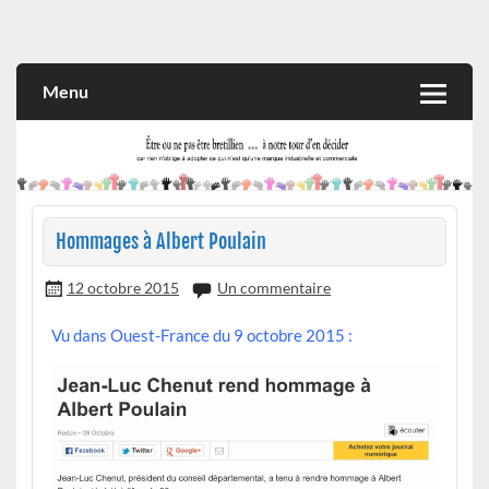
Skip
to
Rien n'oblige à adopter ce qui n'est qu'une marque industrielle
CITOYEN D'ILLE-ET-VILAINE
content
et commerciale
Menu
Hommages à Albert Poulain
12 octobre 2015
Un commentaire
Vu dans Ouest-France du 9 octobre 2015 :