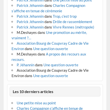
Patrick Jéhannin
dans
Une petite mise au point
Patrick Jéhannin
dans
Charles Compagnon
s’affiche en tenue de cérémonie
Patrick Jéhannin
dans
Trop, c’est trop
Patrick Jéhannin
dans
Drôle de rassemblement
Patrick Jéhannin
dans
Vivre Rennes (métropole)
M.Deshayes
dans
Une promotion au mérite,
vraiment ?…
Association Bourg de Coupvray Cadre de Vie
Environ
dans
Une question ouverte
M.Deshayes
dans
A propos des recours aux
recours.
P. Jéhannin
dans
Une question ouverte
Association Bourg de Coupvray Cadre de Vie
Environ
dans
Une question ouverte
Les 10 derniers articles
Une petite mise au point
Charles Compagnon s’affiche en tenue de