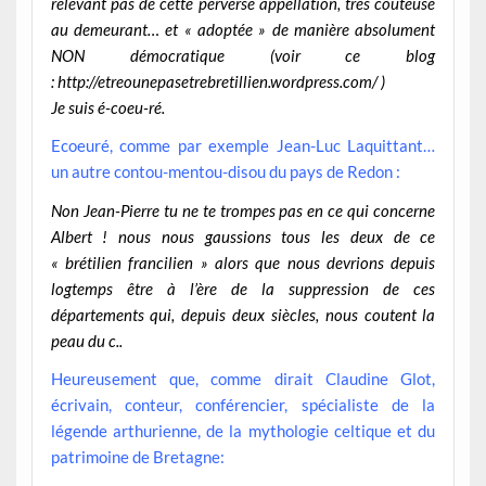
relevant pas de cette perverse appellation, très coûteuse
au demeurant… et « adoptée » de manière absolument
NON démocratique (voir ce blog
:
http://etreounepasetrebretillien.wordpress.com/
)
Je suis é-coeu-ré.
Ecoeuré,
comme par exemple Jean-Luc Laquittant…
un autre contou-mentou-disou du pays de Redon :
Non Jean-Pierre tu ne te trompes pas en ce qui concerne
Albert ! nous nous gaussions tous les deux de ce
« brétilien francilien » alors que nous devrions depuis
logtemps être à l’ère de la suppression de ces
départements qui, depuis deux siècles, nous coutent la
peau du c..
Heureusement que, comme dirait Claudine Glot,
écrivain, conteur, conférencier, spécialiste de la
légende arthurienne
, de la
mythologie celtique
et du
patrimoine de
Bretagne
: