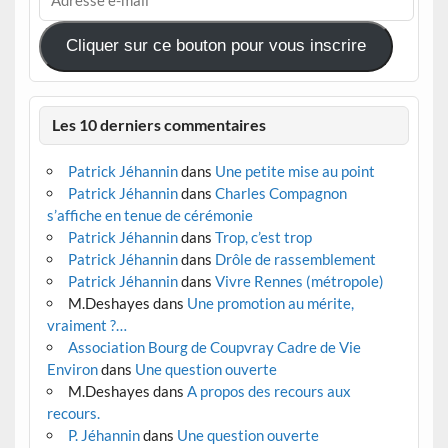
e-
mail
Cliquer sur ce bouton pour vous inscrire
Les 10 derniers commentaires
Patrick Jéhannin
dans
Une petite mise au point
Patrick Jéhannin
dans
Charles Compagnon
s’affiche en tenue de cérémonie
Patrick Jéhannin
dans
Trop, c’est trop
Patrick Jéhannin
dans
Drôle de rassemblement
Patrick Jéhannin
dans
Vivre Rennes (métropole)
M.Deshayes
dans
Une promotion au mérite,
vraiment ?…
Association Bourg de Coupvray Cadre de Vie
Environ
dans
Une question ouverte
M.Deshayes
dans
A propos des recours aux
recours.
P. Jéhannin
dans
Une question ouverte