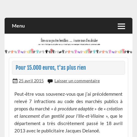
Skip
to
Rien n'oblige à adopter ce qui n'est qu'une marque industrielle
CITOYEN D'ILLE-ET-VILAINE
content
et commerciale
Menu
Pour 15.000 euros, t'as plus rien
25 avril 2015
Laisser un commentaire
Peut-être vous souvenez-vous que j’ai précédemment
relevé 7 infractions au code des marchés publics à
propos du marché «
à procédure adaptée
» de «
création
et lancement d’un gentilé pour l’Ille-et-Vilaine
», que le
département a très discrètement passé le 18 avril
2013 avec le publicitaire Jacques Delanoë.