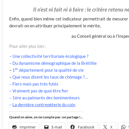
Il n’est ni fait ni à faire : le critère reten
Enfin, quand bien même cet indicateur permettrait de mesurer la
devrait-on en attribuer principalement le mérite,
au Conseil général ou à l’Insp
Pour aller plus loin :
–
Une collectivité territoriale écologique ?
–
Du dynamisme démographique de la Brétillie
er
–
1
département pour la qualité de vie
–
Que nous disent les taux de chômage ?…
–
Fiers mais pas très futés
–
Vraiment pas de quoi être fier
–
1ère au palmarès des bonimenteurs
–
La dernière contrepèterie du coin
Quand on aime, on ne compte pas : on partage !...
Imprimer
E-mail
Facebook
X