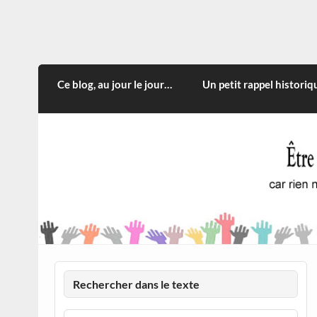
Skip
to
content
CITOYEN D'ILLE-ET-VILA
Rien n'oblige à adopter ce qui n'est qu'une
Ce blog, au jour le jour…
Un petit rappel historiq
Rechercher dans le texte