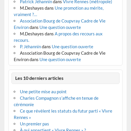
Patrick Jéhannin
dans
Vivre Rennes (métropole)
M.Deshayes
dans
Une promotion au mérite,
vraiment ?…
Association Bourg de Coupvray Cadre de Vie
Environ
dans
Une question ouverte
M.Deshayes
dans
A propos des recours aux
recours.
P. Jéhannin
dans
Une question ouverte
Association Bourg de Coupvray Cadre de Vie
Environ
dans
Une question ouverte
Les 10 derniers articles
Une petite mise au point
Charles Compagnon s’affiche en tenue de
cérémonie
Ce que révèlent les statuts du futur parti « Vivre
Rennes »
Un premier pas
À qui appartient « Vivre Rennes » ?