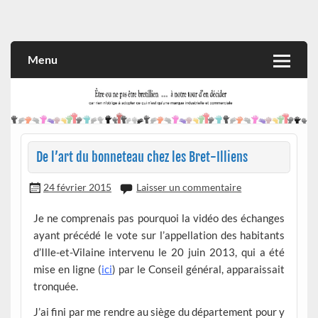
Skip
to
Rien n'oblige à adopter ce qui n'est qu'une marque industrielle
CITOYEN D'ILLE-ET-VILAINE
content
et commerciale
Menu
De l’art du bonneteau chez les Bret-Illiens
24 février 2015
Laisser un commentaire
Je ne comprenais pas pourquoi la vidéo des échanges
ayant précédé le vote sur l’appellation des habitants
d’Ille-et-Vilaine intervenu le 20 juin 2013, qui a été
mise en ligne (
ici
) par le Conseil général, apparaissait
tronquée.
J’ai fini par me rendre au siège du département pour y