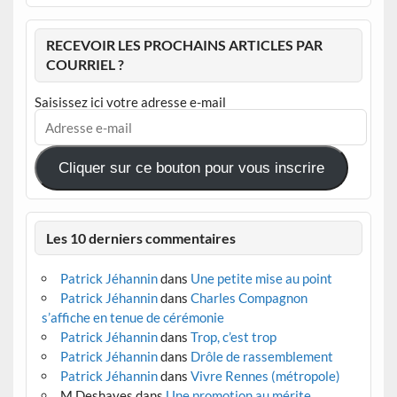
RECEVOIR LES PROCHAINS ARTICLES PAR
COURRIEL ?
Saisissez ici votre adresse e-mail
Adresse
e-
mail
Cliquer sur ce bouton pour vous inscrire
Les 10 derniers commentaires
Patrick Jéhannin
dans
Une petite mise au point
Patrick Jéhannin
dans
Charles Compagnon
s’affiche en tenue de cérémonie
Patrick Jéhannin
dans
Trop, c’est trop
Patrick Jéhannin
dans
Drôle de rassemblement
Patrick Jéhannin
dans
Vivre Rennes (métropole)
M.Deshayes
dans
Une promotion au mérite,