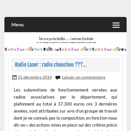
Skip
to
Rien n'oblige à adopter ce qui n'est qu'une marque industrielle
CITOYEN D'ILLE-ET-VILAINE
content
et commerciale
Menu
Radio Laser : radio chouchou ???…
21 décembre 2014
Laisser un commentaire
Les subventions de fonctionnement versées aux
radios associatives par le département, qui
plafonnent au total à 37.300 euros ces 3 dernières
années, sont attribuées sur avis d’un groupe de travail
dont je ne connais pas la composition, en fonction nous
dit-on
« des actions mises en place sur des critères précis