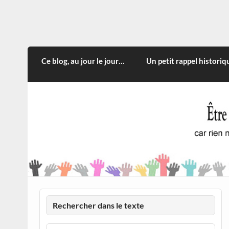
Skip
to
content
CITOYEN D'ILLE-ET-VILA
Rien n'oblige à adopter ce qui n'est qu'une
Ce blog, au jour le jour…
Un petit rappel historiq
Rechercher dans le texte