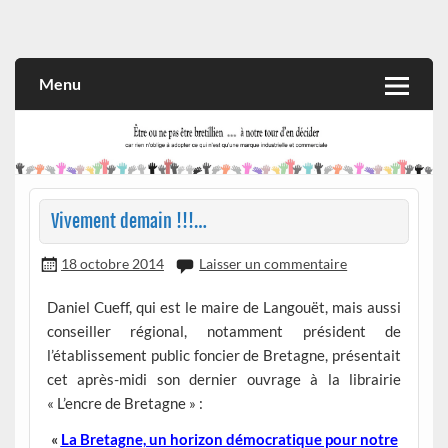
Skip
to
Rien n'oblige à adopter ce qui n'est qu'une marque industrielle
CITOYEN D'ILLE-ET-VILAINE
content
et commerciale
Menu
Vivement demain !!!…
18 octobre 2014
Laisser un commentaire
Daniel Cueff, qui est le maire de Langouët, mais aussi
conseiller régional, notamment président de
l’établissement public foncier de Bretagne, présentait
cet après-midi son dernier ouvrage à la librairie
« L’encre de Bretagne » :
«
La Bretagne, un horizon démocratique pour notre