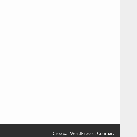
Crée par
WordPress
et
Courage
.