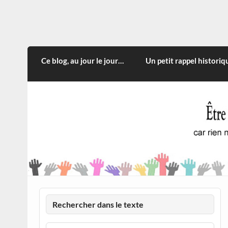
Skip
to
content
CITOYEN D'ILLE-ET-VILA
Rien n'oblige à adopter ce qui n'est qu'une
Ce blog, au jour le jour…
Un petit rappel historiq
Rechercher dans le texte