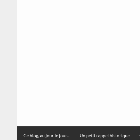
Ce blog, au jour le jour…
Un petit rappel historique