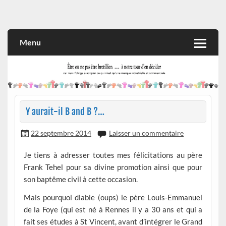
Skip
to
Rien n'oblige à adopter ce qui n'est qu'une marque industrielle
CITOYEN D'ILLE-ET-VILAINE
content
et commerciale
Menu
Y aurait-il B and B ?…
22 septembre 2014
Laisser un commentaire
Je tiens à adresser toutes mes félicitations au père
Frank Tehel pour sa divine promotion ainsi que pour
son baptême civil à cette occasion.
Mais pourquoi diable (oups) le père Louis-Emmanuel
de la Foye (qui est né à Rennes il y a 30 ans et qui a
fait ses études à St Vincent, avant d’intégrer le Grand