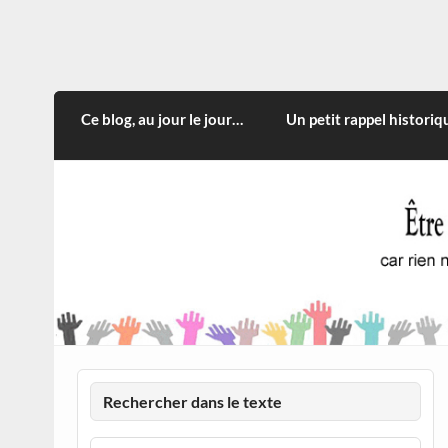
Skip
to
content
CITOYEN D'ILLE-ET-VILA
Rien n'oblige à adopter ce qui n'est qu'une
Ce blog, au jour le jour…
Un petit rappel historiq
Rechercher dans le texte