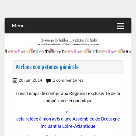
Skip
to
Rien n'oblige à adopter ce qui n'est qu'une marque industrielle
CITOYEN D'ILLE-ET-VILAINE
content
et commerciale
Menu
Parlons compétence générale
28 juin 2014
2 commentaires
Il est temps de confier aux Régions l’exclusivité de la
compétence économique
et
cela relève à mon avis d’une Assemblée de Bretagne
incluant la Loire-Atlantique