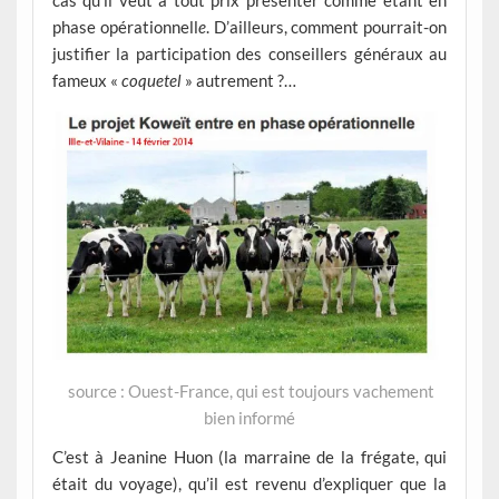
cas qu’il veut à tout prix présenter comme étant en
phase opérationnell
e
. D’ailleurs, comment pourrait-on
justifier la participation des conseillers généraux au
fameux «
coquetel
» autrement ?…
source : Ouest-France, qui est toujours vachement
bien informé
C’est à Jeanine Huon (la marraine de la frégate, qui
était du voyage), qu’il est revenu d’expliquer que la