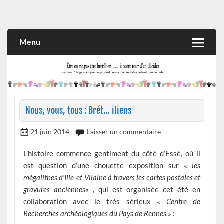
Skip
to
Rien n'oblige à adopter ce qui n'est qu'une marque industrielle
CITOYEN D'ILLE-ET-VILAINE
content
et commerciale
Menu
Nous, vous, tous : Brét… iliens
21 juin 2014
Laisser un commentaire
L’histoire commence gentiment du côté d’Essé, où il
est question d’une chouette exposition sur «
les
mégalithes d’
Ille-et-Vilaine
à travers les cartes postales et
gravures anciennes
« , qui est organisée cet été en
collaboration avec le très sérieux «
Centre de
Recherches archéologiques du
Pays de Rennes
» :