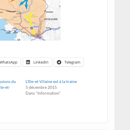
WhatsApp
LinkedIn
Telegram
essions du
L’Ille-et-Vilaine est à la traine
le-et-
5 décembre 2015
Dans "Information"