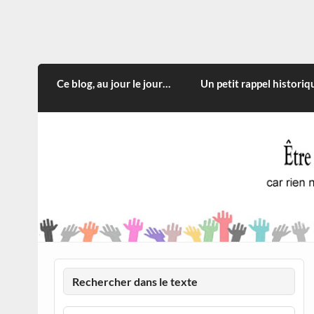
Skip
to
content
CITOYEN D'ILLE-ET-VILA
Rien n'oblige à adopter ce qui n'est qu'une
Ce blog, au jour le jour…
Un petit rappel historiq
Rechercher dans le texte