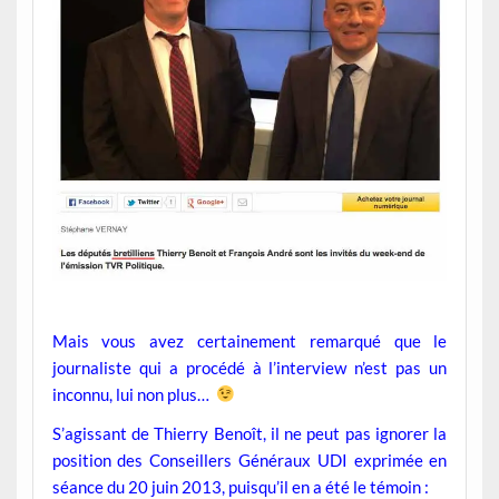
Mais vous avez certainement remarqué que le
journaliste qui a procédé à l’interview n’est pas un
inconnu, lui non plus…
S’agissant de Thierry Benoît, il ne peut pas ignorer la
position des Conseillers Généraux UDI exprimée en
séance du 20 juin 2013, puisqu’il en a été le témoin :