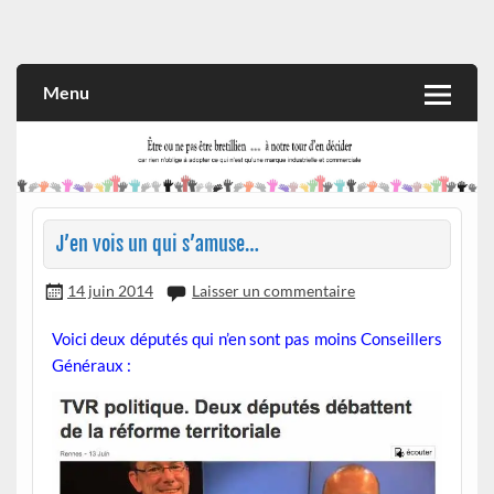
Skip
to
Rien n'oblige à adopter ce qui n'est qu'une marque industrielle
CITOYEN D'ILLE-ET-VILAINE
content
et commerciale
Menu
J’en vois un qui s’amuse…
14 juin 2014
Laisser un commentaire
Voici deux députés qui n’en sont pas moins Conseillers
Généraux :