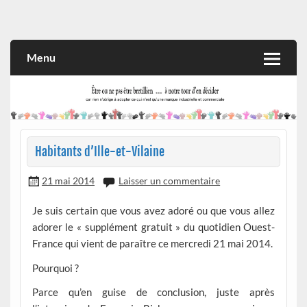
Skip
to
Rien n'oblige à adopter ce qui n'est qu'une marque industrielle
CITOYEN D'ILLE-ET-VILAINE
content
et commerciale
Menu
Habitants d’Ille-et-Vilaine
21 mai 2014
Laisser un commentaire
Je suis certain que vous avez adoré ou que vous allez
adorer le « supplément gratuit » du quotidien Ouest-
France qui vient de paraître ce mercredi 21 mai 2014.
Pourquoi ?
Parce qu’en guise de conclusion, juste après