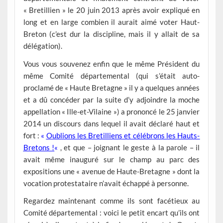
« Bretillien » le 20 juin 2013 après avoir expliqué en
long et en large combien il aurait aimé voter Haut-
Breton (c’est dur la discipline, mais il y allait de sa
délégation).
Vous vous souvenez enfin que le même Président du
même Comité départemental (qui s’était auto-
proclamé de « Haute Bretagne » il y a quelques années
et a dû concéder par la suite d’y adjoindre la moche
appellation « Ille-et-Vilaine ») a prononcé le 25 janvier
2014 un discours dans lequel il avait déclaré haut et
fort :
«
Oublions les Bretilliens et célébrons les Hauts-
Bretons !
«
, et que – joignant le geste à la parole – il
avait même inauguré sur le champ au parc des
expositions une « avenue de Haute-Bretagne » dont la
vocation protestataire n’avait échappé à personne.
Regardez maintenant comme ils sont facétieux au
Comité départemental : voici le petit encart qu’ils ont