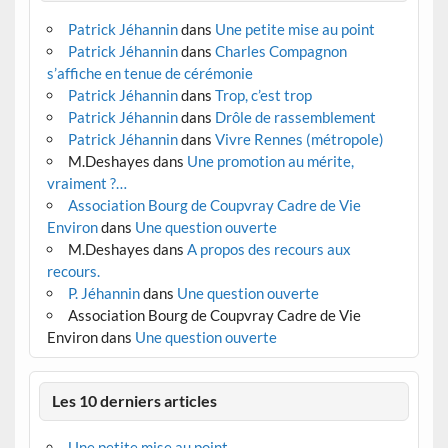
Patrick Jéhannin
dans
Une petite mise au point
Patrick Jéhannin
dans
Charles Compagnon
s’affiche en tenue de cérémonie
Patrick Jéhannin
dans
Trop, c’est trop
Patrick Jéhannin
dans
Drôle de rassemblement
Patrick Jéhannin
dans
Vivre Rennes (métropole)
M.Deshayes
dans
Une promotion au mérite,
vraiment ?…
Association Bourg de Coupvray Cadre de Vie
Environ
dans
Une question ouverte
M.Deshayes
dans
A propos des recours aux
recours.
P. Jéhannin
dans
Une question ouverte
Association Bourg de Coupvray Cadre de Vie
Environ
dans
Une question ouverte
Les 10 derniers articles
Une petite mise au point