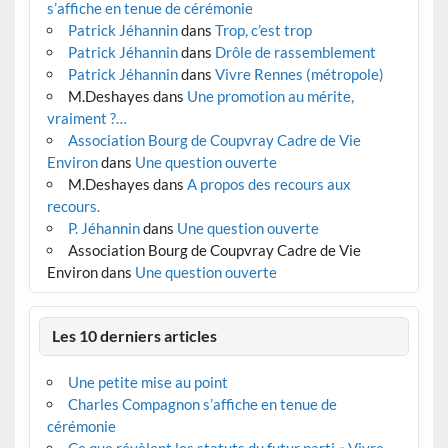
s’affiche en tenue de cérémonie
Patrick Jéhannin
dans
Trop, c’est trop
Patrick Jéhannin
dans
Drôle de rassemblement
Patrick Jéhannin
dans
Vivre Rennes (métropole)
M.Deshayes
dans
Une promotion au mérite,
vraiment ?…
Association Bourg de Coupvray Cadre de Vie
Environ
dans
Une question ouverte
M.Deshayes
dans
A propos des recours aux
recours.
P. Jéhannin
dans
Une question ouverte
Association Bourg de Coupvray Cadre de Vie
Environ
dans
Une question ouverte
Les 10 derniers articles
Une petite mise au point
Charles Compagnon s’affiche en tenue de
cérémonie
Ce que révèlent les statuts du futur parti « Vivre