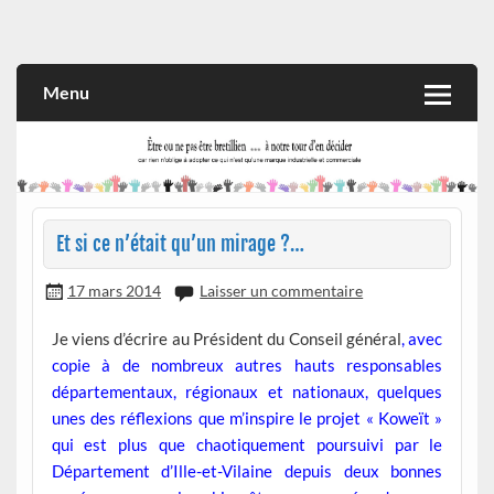
Skip
to
Rien n'oblige à adopter ce qui n'est qu'une marque industrielle
CITOYEN D'ILLE-ET-VILAINE
content
et commerciale
Menu
Et si ce n’était qu’un mirage ?…
17 mars 2014
Laisser un commentaire
Je viens d’écrire au Président du Conseil général
, avec
copie à de nombreux autres hauts responsables
départementaux, régionaux et nationaux, quelques
unes des réflexions que m’inspire le projet « Koweït »
qui est plus que chaotiquement poursuivi par le
Département d’Ille-et-Vilaine depuis deux bonnes