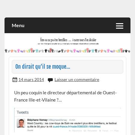
Skip
to
Rien n'oblige à adopter ce qui n'est qu'une marque industrielle
CITOYEN D'ILLE-ET-VILAINE
content
et commerciale
Menu
On dirait qu’il se moque…
14 mars 2014
Laisser un commentaire
Un peu coquin le directeur départemental de Ouest-
France Ille-et-Vilaine ?…