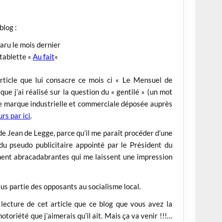
blog :
aru le mois dernier
 tablette «
Au fait
«
rticle que lui consacre ce mois ci « Le Mensuel de
ue j’ai réalisé sur la question du « gentilé » (un mot
ple marque industrielle et commerciale déposée auprès
rs par ici
.
de Jean de Legge, parce qu’il me paraît procéder d’une
du pseudo publicitaire appointé par le Président du
ement abracadabrantes qui me laissent une impression
us partie des opposants au socialisme local.
 lecture de cet article que ce blog que vous avez la
toriété que j’aimerais qu’il ait. Mais ça va venir !!!…