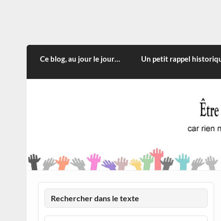
Skip
to
content
CITOYEN D'ILLE-ET-VILA
Rien n'oblige à adopter ce qui n'est qu'une
Ce blog, au jour le jour…
Un petit rappel historiq
Rechercher dans le texte