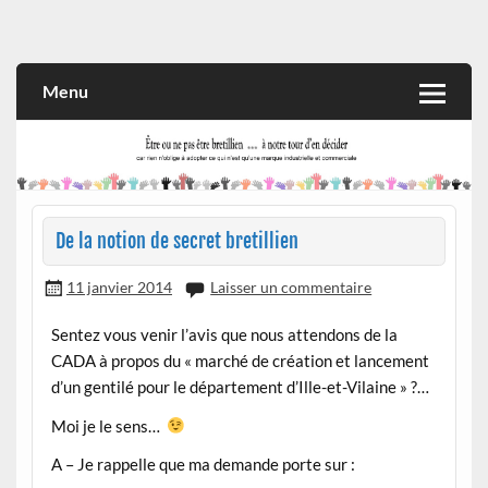
Skip
to
Rien n'oblige à adopter ce qui n'est qu'une marque industrielle
CITOYEN D'ILLE-ET-VILAINE
content
et commerciale
Menu
De la notion de secret bretillien
11 janvier 2014
Laisser un commentaire
Sentez vous venir l’avis que nous attendons de la
CADA à propos du « marché de création et lancement
d’un gentilé pour le département d’Ille-et-Vilaine » ?…
Moi je le sens…
A –
Je rappelle que ma demande porte sur :