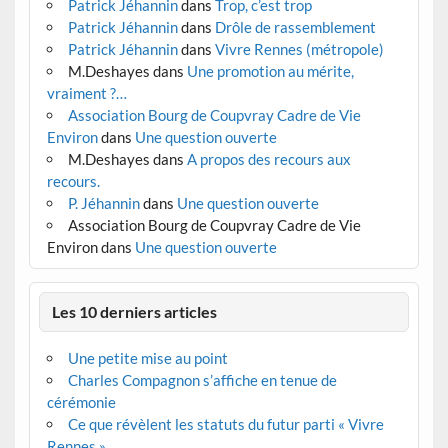
Patrick Jéhannin
dans
Trop, c’est trop
Patrick Jéhannin
dans
Drôle de rassemblement
Patrick Jéhannin
dans
Vivre Rennes (métropole)
M.Deshayes
dans
Une promotion au mérite,
vraiment ?…
Association Bourg de Coupvray Cadre de Vie
Environ
dans
Une question ouverte
M.Deshayes
dans
A propos des recours aux
recours.
P. Jéhannin
dans
Une question ouverte
Association Bourg de Coupvray Cadre de Vie
Environ
dans
Une question ouverte
Les 10 derniers articles
Une petite mise au point
Charles Compagnon s’affiche en tenue de
cérémonie
Ce que révèlent les statuts du futur parti « Vivre
Rennes »