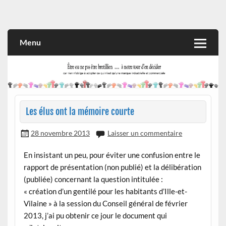
Skip
to
Rien n'oblige à adopter ce qui n'est qu'une marque industrielle
CITOYEN D'ILLE-ET-VILAINE
content
et commerciale
Menu
Les élus ont la mémoire courte
28 novembre 2013
Laisser un commentaire
En insistant un peu, pour éviter une confusion entre le
rapport de présentation (non publié) et la délibération
(publiée) concernant la question intitulée :
« création d’un gentilé pour les habitants d’Ille-et-
Vilaine » à la session du Conseil général de février
2013, j’ai pu obtenir ce jour le document qui