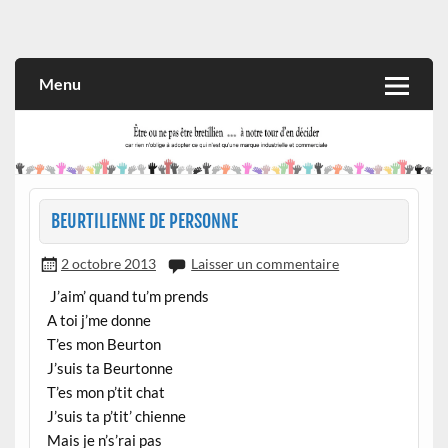
Skip
to
Rien n'oblige à adopter ce qui n'est qu'une marque industrielle
CITOYEN D'ILLE-ET-VILAINE
content
et commerciale
Menu
BEURTILIENNE DE PERSONNE
2 octobre 2013
Laisser un commentaire
J’aim’ quand tu’m prends
A toi j’me donne
T’es mon Beurton
J’suis ta Beurtonne
T’es mon p’tit chat
J’suis ta p’tit’ chienne
Mais je n’s’rai pas