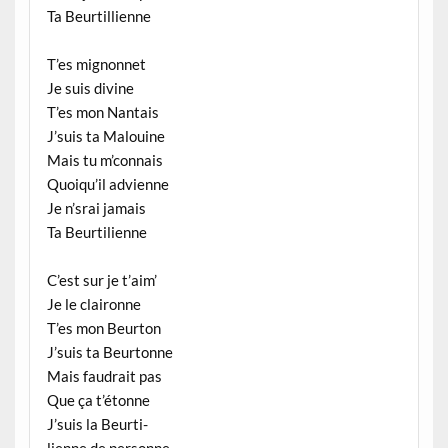
Ta Beurtillienne
T’es mignonnet
Je suis divine
T’es mon Nantais
J’suis ta Malouine
Mais tu m’connais
Quoiqu’il advienne
Je n’srai jamais
Ta Beurtilienne
C’est sur je t’aim’
Je le claironne
T’es mon Beurton
J’suis ta Beurtonne
Mais faudrait pas
Que ça t’étonne
J’suis la Beurti-
lienne de personne