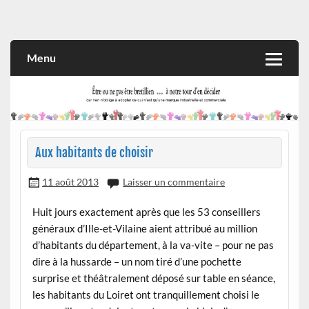
Skip
to
Rien n'oblige à adopter ce qui n'est qu'une marque industrielle
CITOYEN D'ILLE-ET-VILAINE
content
et commerciale
Menu
Aux habitants de choisir
11 août 2013
Laisser un commentaire
Huit jours exactement après que les 53 conseillers
généraux d’Ille-et-Vilaine aient attribué au million
d’habitants du département, à la va-vite – pour ne pas
dire à la hussarde – un nom tiré d’une pochette
surprise et théâtralement déposé sur table en séance,
les habitants du Loiret ont tranquillement choisi le