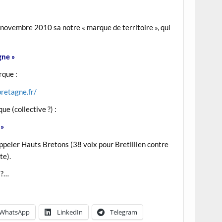
 24 novembre 2010
sa
notre « marque de territoire », qui
gne »
rque :
retagne.fr/
 (collective ?) :
 »
 appeler Hauts Bretons (38 voix pour Bretillien contre
te).
 ?…
WhatsApp
LinkedIn
Telegram