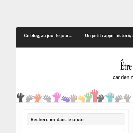
Skip
to
content
CITOYEN D'ILLE-ET-VILA
Rien n'oblige à adopter ce qui n'est qu'une
Ce blog, au jour le jour…
Un petit rappel historiq
Rechercher dans le texte