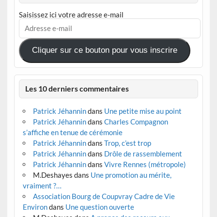
Saisissez ici votre adresse e-mail
Adresse
e-
mail
Cliquer sur ce bouton pour vous inscrire
Les 10 derniers commentaires
Patrick Jéhannin
dans
Une petite mise au point
Patrick Jéhannin
dans
Charles Compagnon
s’affiche en tenue de cérémonie
Patrick Jéhannin
dans
Trop, c’est trop
Patrick Jéhannin
dans
Drôle de rassemblement
Patrick Jéhannin
dans
Vivre Rennes (métropole)
M.Deshayes
dans
Une promotion au mérite,
vraiment ?…
Association Bourg de Coupvray Cadre de Vie
Environ
dans
Une question ouverte