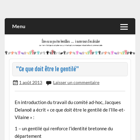
Skip
to
Rien n'oblige à adopter ce qui n'est qu'une marque industrielle
CITOYEN D'ILLE-ET-VILAINE
content
et commerciale
Menu
"Ce que doit être le gentilé"
1 août 2013
Laisser un commentaire
En introduction du travail du comité ad-hoc, Jacques
Delanoë a écrit « ce que doit être le gentilé de l’Ille-et-
Vilaine » :
1 – un gentilé qui renforce l’identité bretonne du
département