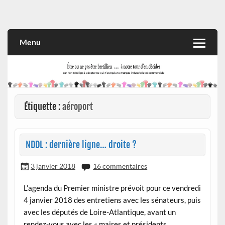
Skip
to
Rien n'oblige à adopter ce qui n'est qu'une marque industrielle
CITOYEN D'ILLE-ET-VILAINE
content
et commerciale
Menu
Étiquette :
aéroport
NDDL : dernière ligne… droite ?
3 janvier 2018
16 commentaires
L’agenda du Premier ministre prévoit pour ce vendredi
4 janvier 2018 des entretiens avec les sénateurs, puis
avec les députés de Loire-Atlantique, avant un
rendez-vous avec les « maires et présidents