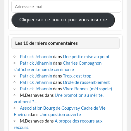
Adresse
e-
mail
Cliquer sur ce bouton pour vous inscrire
Les 10 derniers commentaires
Patrick Jéhannin
dans
Une petite mise au point
Patrick Jéhannin
dans
Charles Compagnon
s’affiche en tenue de cérémonie
Patrick Jéhannin
dans
Trop, c’est trop
Patrick Jéhannin
dans
Drôle de rassemblement
Patrick Jéhannin
dans
Vivre Rennes (métropole)
M.Deshayes
dans
Une promotion au mérite,
vraiment ?…
Association Bourg de Coupvray Cadre de Vie
Environ
dans
Une question ouverte
M.Deshayes
dans
A propos des recours aux
recours.