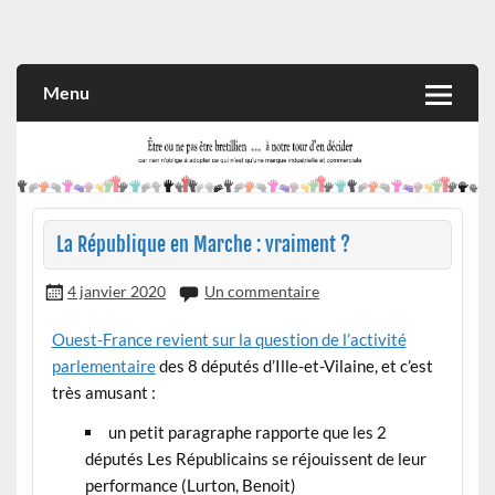
Skip
to
Rien n'oblige à adopter ce qui n'est qu'une marque industrielle
CITOYEN D'ILLE-ET-VILAINE
content
et commerciale
Menu
La République en Marche : vraiment ?
4 janvier 2020
Un commentaire
Ouest-France revient sur la question de l’activité
parlementaire
des 8 députés d’Ille-et-Vilaine, et c’est
très amusant :
un petit paragraphe rapporte que les 2
députés Les Républicains se réjouissent de leur
performance (Lurton, Benoit)