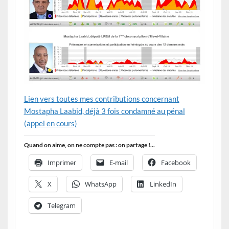
Lien
vers toutes mes contributions concernant
Mostapha Laabid, déjà 3 fois condamné au pénal
(appel en cours)
Quand on aime, on ne compte pas : on partage !...
Imprimer
E-mail
Facebook
X
WhatsApp
LinkedIn
Telegram