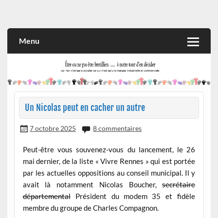
Skip
to
Rien n'oblige à adopter ce qui n'est qu'une marque industrielle
CITOYEN D'ILLE-ET-VILAINE
content
et commerciale
Menu
Un Nicolas peut en cacher un autre
7 octobre 2025
8 commentaires
Peut-être vous souvenez-vous du lancement, le 26
mai dernier, de la liste « Vivre Rennes » qui est portée
par les actuelles oppositions au conseil municipal. Il y
avait là notamment Nicolas Boucher,
secrétaire
départemental
Président du modem 35 et fidèle
membre du groupe de Charles Compagnon.