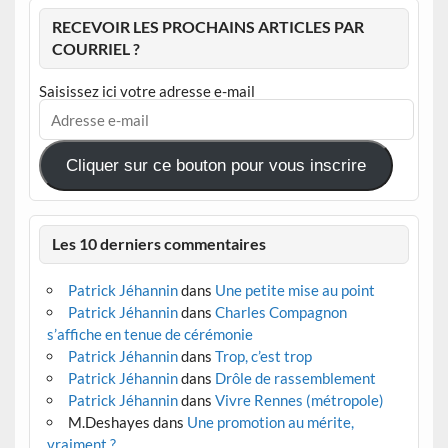
RECEVOIR LES PROCHAINS ARTICLES PAR
COURRIEL ?
Saisissez ici votre adresse e-mail
Adresse
e-
mail
Cliquer sur ce bouton pour vous inscrire
Les 10 derniers commentaires
Patrick Jéhannin
dans
Une petite mise au point
Patrick Jéhannin
dans
Charles Compagnon
s’affiche en tenue de cérémonie
Patrick Jéhannin
dans
Trop, c’est trop
Patrick Jéhannin
dans
Drôle de rassemblement
Patrick Jéhannin
dans
Vivre Rennes (métropole)
M.Deshayes
dans
Une promotion au mérite,
vraiment ?…