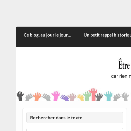
Skip
to
content
CITOYEN D'ILLE-ET-VILA
Rien n'oblige à adopter ce qui n'est qu'une
Ce blog, au jour le jour…
Un petit rappel historiq
Rechercher dans le texte