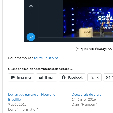
(cliquer sur l’image pou
Pour mémoire :
toute l’histoire
Quand on aime, on ne compte pas : on partage !...
Imprimer
E-mail
Facebook
X
De l’art du gavage en Nouvelle
Deux vrais de vrais
Brétillie
14 février 2016
9 août 2015
Dans "Humour"
Dans "Information"