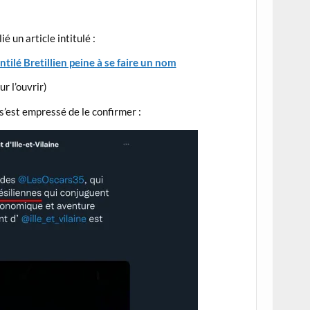
 un article intitulé :
entilé Bretillien peine à se faire un nom
ur l’ouvrir)
s’est empressé de le confirmer :