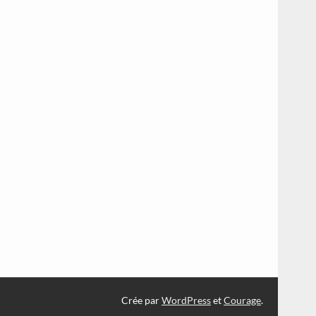
Crée par
WordPress
et
Courage
.