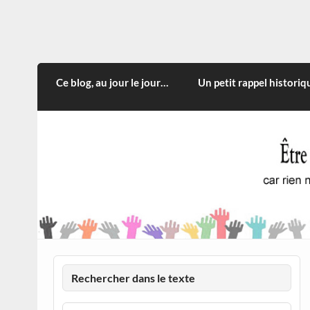
Skip
to
content
CITOYEN D'ILLE-ET-VILA
Rien n'oblige à adopter ce qui n'est qu'une
Ce blog, au jour le jour…
Un petit rappel historiq
Rechercher dans le texte