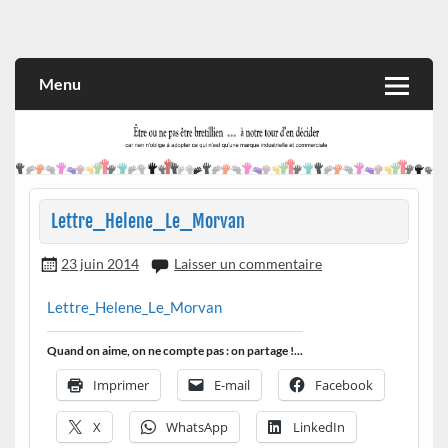
Skip
to
Rien n'oblige à adopter ce qui n'est qu'une marque industrielle
CITOYEN D'ILLE-ET-VILAINE
content
et commerciale
Menu
Lettre_Helene_Le_Morvan
23 juin 2014
Laisser un commentaire
Lettre_Helene_Le_Morvan
Quand on aime, on ne compte pas : on partage !...
Imprimer
E-mail
Facebook
X
WhatsApp
LinkedIn