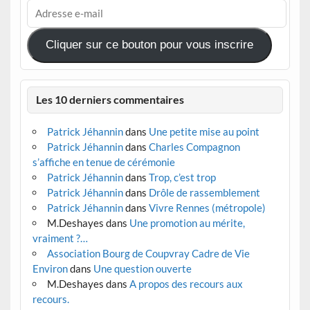
Adresse
e-
mail
Cliquer sur ce bouton pour vous inscrire
Les 10 derniers commentaires
Patrick Jéhannin
dans
Une petite mise au point
Patrick Jéhannin
dans
Charles Compagnon
s’affiche en tenue de cérémonie
Patrick Jéhannin
dans
Trop, c’est trop
Patrick Jéhannin
dans
Drôle de rassemblement
Patrick Jéhannin
dans
Vivre Rennes (métropole)
M.Deshayes
dans
Une promotion au mérite,
vraiment ?…
Association Bourg de Coupvray Cadre de Vie
Environ
dans
Une question ouverte
M.Deshayes
dans
A propos des recours aux
recours.