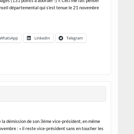
ages (131 points à aborder !) ». Ceci me fait penser
nseil départemental qui s’est tenue le 21 novembre
WhatsApp
LinkedIn
Telegram
te la démission de son 3ème vice-président, en même
ovembre : « il reste vice-président sans en toucher les