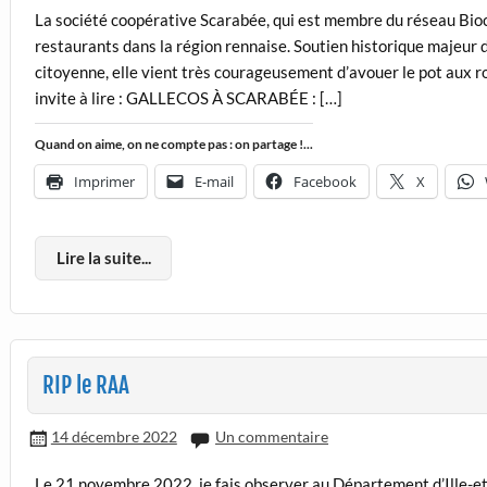
La société coopérative Scarabée, qui est membre du réseau Bio
restaurants dans la région rennaise. Soutien historique majeur
citoyenne, elle vient très courageusement d’avouer le pot aux ro
invite à lire : GALLECOS À SCARABÉE : […]
Quand on aime, on ne compte pas : on partage !...
Imprimer
E-mail
Facebook
X
Lire la suite...
RIP le RAA
14 décembre 2022
Un commentaire
Le 21 novembre 2022, je fais observer au Département d’Ille-et-V