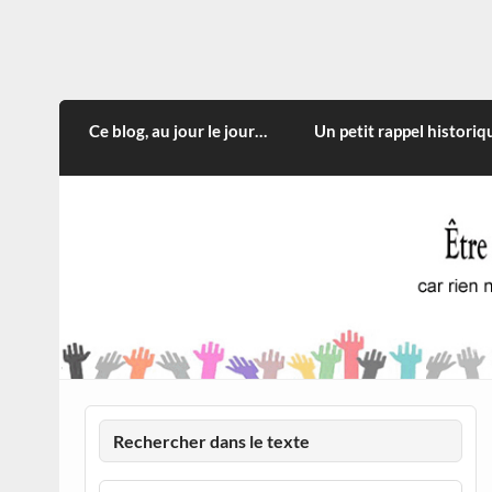
Skip
to
content
CITOYEN D'ILLE-ET-VILA
Rien n'oblige à adopter ce qui n'est qu'une
Ce blog, au jour le jour…
Un petit rappel historiq
Rechercher dans le texte