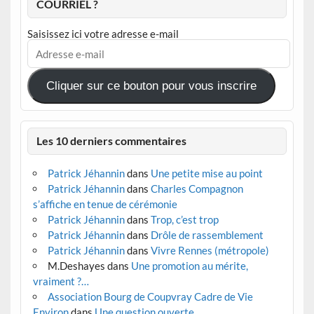
COURRIEL ?
Saisissez ici votre adresse e-mail
Adresse
e-
mail
Cliquer sur ce bouton pour vous inscrire
Les 10 derniers commentaires
Patrick Jéhannin
dans
Une petite mise au point
Patrick Jéhannin
dans
Charles Compagnon
s’affiche en tenue de cérémonie
Patrick Jéhannin
dans
Trop, c’est trop
Patrick Jéhannin
dans
Drôle de rassemblement
Patrick Jéhannin
dans
Vivre Rennes (métropole)
M.Deshayes
dans
Une promotion au mérite,
vraiment ?…
Association Bourg de Coupvray Cadre de Vie
Environ
dans
Une question ouverte