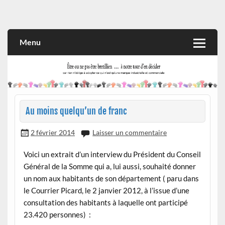
Skip
to
Rien n'oblige à adopter ce qui n'est qu'une marque industrielle
CITOYEN D'ILLE-ET-VILAINE
content
et commerciale
Menu
Au moins quelqu’un de franc
2 février 2014
Laisser un commentaire
Voici un extrait d’un interview du Président du Conseil
Général de la Somme qui a, lui aussi, souhaité donner
un nom aux habitants de son département ( paru dans
le Courrier Picard, le 2 janvier 2012, à l’issue d’une
consultation des habitants à laquelle ont participé
23.420 personnes) :