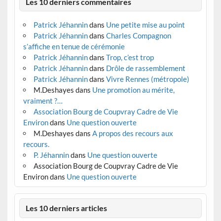
Les 10 derniers commentaires
Patrick Jéhannin
dans
Une petite mise au point
Patrick Jéhannin
dans
Charles Compagnon
s’affiche en tenue de cérémonie
Patrick Jéhannin
dans
Trop, c’est trop
Patrick Jéhannin
dans
Drôle de rassemblement
Patrick Jéhannin
dans
Vivre Rennes (métropole)
M.Deshayes
dans
Une promotion au mérite,
vraiment ?…
Association Bourg de Coupvray Cadre de Vie
Environ
dans
Une question ouverte
M.Deshayes
dans
A propos des recours aux
recours.
P. Jéhannin
dans
Une question ouverte
Association Bourg de Coupvray Cadre de Vie
Environ
dans
Une question ouverte
Les 10 derniers articles