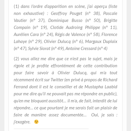
(1)
dans l’ordre d’apparition en scène, j’ai aperçu (liste
non exhaustive) : Geoffroy Pouget (n° 38), Pascale
Vautier (n° 37), Dominique Busso (n° 50), Brigitte
Compain (n° 19), Clotide Audroing Philippe (n° 11),
Aurélien Cara (n° 24), Régis de Valence (n° 58), Florence
Lahaye (n° 29), Olivier Dulucq (n° 6), Margaux Duplaix
(n° 47), Sylvie Siorat (n° 49), Antoine Cressard (n° 4)
(2)
vous allez me dire que ce n’est pas le sujet, mais je
rigole et je profite effrontément de cette contribution
pour faire savoir à Olivier Dulucq, qui m’a tout
récemment écrit sur Twitter (en privé à propos de Richard
Ferrand dont il est le conseiller et de Mustapha Laabid
pour me dire qu’il ne pouvait pas me répondre en public),
qu’en me bloquant aussitôt… il m’a, de fait, interdit de lui
répondre… ce que pourtant je me serais fait un plaisir de
faire de manière assez documentée… Oui, je sais :
j’exagère.