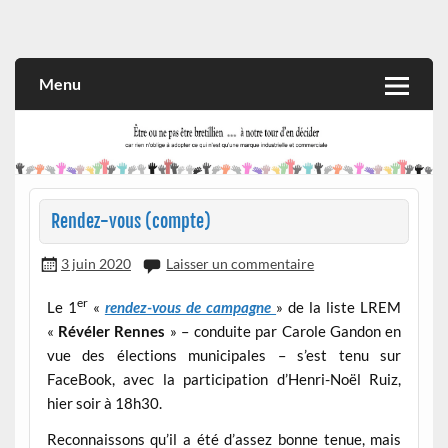
Skip
to
Rien n'oblige à adopter ce qui n'est qu'une marque industrielle
CITOYEN D'ILLE-ET-VILAINE
content
et commerciale
Menu
Rendez-vous (compte)
3 juin 2020
Laisser un commentaire
er
Le 1
«
rendez-vous de campagne
» de la liste LREM
«
Révéler Rennes
» – conduite par Carole Gandon en
vue des élections municipales – s’est tenu sur
FaceBook, avec la participation d’Henri-Noël Ruiz,
hier soir à 18h30.
Reconnaissons qu’il a été d’assez bonne tenue, mais