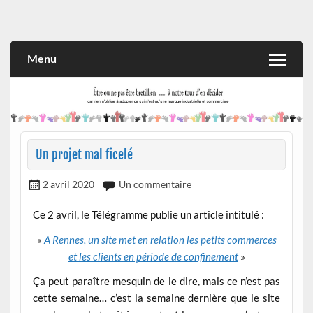
Skip
to
Rien n'oblige à adopter ce qui n'est qu'une marque industrielle
CITOYEN D'ILLE-ET-VILAINE
content
et commerciale
Menu
Un projet mal ficelé
2 avril 2020
Un commentaire
Ce 2 avril, le Télégramme publie un article intitulé :
«
A Rennes, un site met en relation les petits commerces
et les clients en période de confinement
»
Ça peut paraître mesquin de le dire, mais ce n’est pas
cette semaine… c’est la semaine dernière que le site