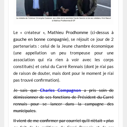
Le « créateur »,
Mathieu Prodhomme (ci-dessus à
gauche en bonne compagnie),
se réjouit ce jour de 2
partenariats : celui de la Jeune chambre économique
(une appellation un peu trompeuse pour une
association qui n’a rien à voir avec les corps
constitués) et celui du Carré Rennais (dont je n’ai pas
de raison de douter, mais dont pour le moment je n’ai
pas trouvé confirmation).
Je sais que
Charles Compagnon
a pris soin de
démissionner de ses fonctions de Président du Carré
rennais pour se lancer dans la campagne des
municipales.
Il vient de me confirmer par courriel qu’il n’était «
plus