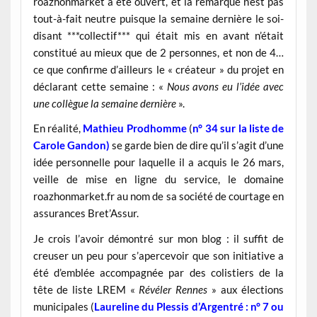
roazhonmarket a été ouvert, et la remarque n’est pas
tout-à-fait neutre puisque la semaine dernière le soi-
disant ***collectif*** qui était mis en avant n’était
constitué au mieux que de 2 personnes, et non de 4…
ce que confirme d’ailleurs le « créateur » du projet en
déclarant cette semaine : «
Nous avons eu l’idée avec
une collègue la semaine dernière
».
En réalité,
Mathieu Prodhomme
(
n° 34 sur la liste de
Carole Gandon)
se garde bien de dire qu’il s’agit d’une
idée personnelle pour laquelle il a acquis le 26 mars,
veille de mise en ligne du service, le domaine
roazhonmarket.fr au nom de sa société de courtage en
assurances Bret’Assur.
Je crois l’avoir démontré sur mon blog : il suffit de
creuser un peu pour s’apercevoir que son initiative a
été d’emblée accompagnée par des colistiers de la
tête de liste LREM «
Révéler Rennes
» aux élections
municipales (
Laureline du Plessis d’Argentré : n° 7 ou