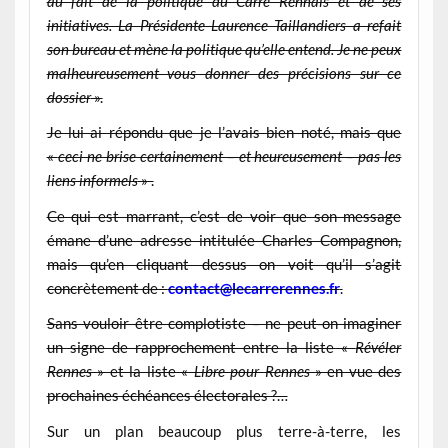
au fait de la politique du Carré Rennais et de ses
initiatives. La Présidente Laurence Taillandiers a refait
son bureau et mène la politique qu’elle entend. Je ne peux
malheureusement vous donner des précisions sur ce
dossier
».
Je lui ai répondu que je l’avais bien noté, mais que
«
ceci ne brise certainement – et heureusement – pas les
liens informels
» .
Ce qui est marrant, c’est de voir que son message
émane d’une adresse intitulée Charles Compagnon,
mais qu’en cliquant dessus on voit qu’il s’agit
concrètement de :
contact@lecarrerennes.fr
.
Sans vouloir être complotiste – ne peut-on imaginer
un signe de rapprochement entre la liste «
Révéler
Rennes
» et la liste «
Libre pour Rennes
» en vue des
prochaines échéances électorales ?…
Sur un plan beaucoup plus terre-à-terre, les