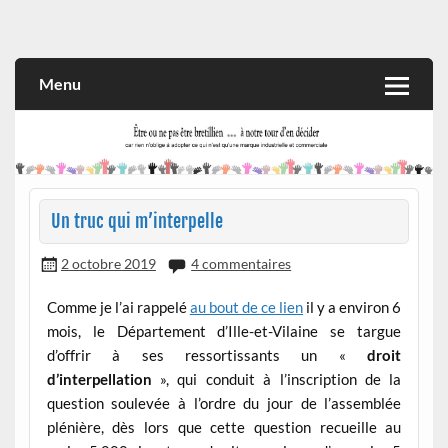
Skip
to
Rien n'oblige à adopter ce qui n'est qu'une marque industrielle
CITOYEN D'ILLE-ET-VILAINE
content
et commerciale
Menu
Un truc qui m’interpelle
2 octobre 2019
4 commentaires
Comme je l’ai rappelé
au bout de ce lien
il y a environ 6
mois, le Département d’Ille-et-Vilaine se targue
d’offrir à ses ressortissants un «
droit
d’interpellation
», qui conduit à l’inscription de la
question soulevée à l’ordre du jour de l’assemblée
plénière, dès lors que cette question recueille au