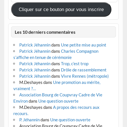
mail
Cliquer sur ce bouton pour vous inscrire
Les 10 derniers commentaires
Patrick Jéhannin
dans
Une petite mise au point
Patrick Jéhannin
dans
Charles Compagnon
s’affiche en tenue de cérémonie
Patrick Jéhannin
dans
Trop, c’est trop
Patrick Jéhannin
dans
Drôle de rassemblement
Patrick Jéhannin
dans
Vivre Rennes (métropole)
M.Deshayes
dans
Une promotion au mérite,
vraiment ?…
Association Bourg de Coupvray Cadre de Vie
Environ
dans
Une question ouverte
M.Deshayes
dans
A propos des recours aux
recours.
P. Jéhannin
dans
Une question ouverte
Association Bourg de Coupvray Cadre de Vie