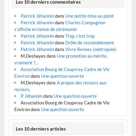
Les 10 derniers commentaires
Patrick Jéhannin
dans
Une petite mise au point
Patrick Jéhannin
dans
Charles Compagnon
s’affiche en tenue de cérémonie
Patrick Jéhannin
dans
Trop, c’est trop
Patrick Jéhannin
dans
Drôle de rassemblement
Patrick Jéhannin
dans
Vivre Rennes (métropole)
M.Deshayes
dans
Une promotion au mérite,
vraiment ?…
Association Bourg de Coupvray Cadre de Vie
Environ
dans
Une question ouverte
M.Deshayes
dans
A propos des recours aux
recours.
P. Jéhannin
dans
Une question ouverte
Association Bourg de Coupvray Cadre de Vie
Environ
dans
Une question ouverte
Les 10 derniers articles