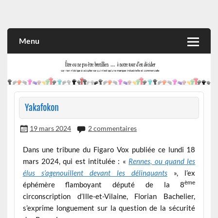
Skip
to
Rien n'oblige à adopter ce qui n'est qu'une marque industrielle
CITOYEN D'ILLE-ET-VILAINE
content
et commerciale
Menu
Yakafokon
19 mars 2024
2 commentaires
Dans une tribune du Figaro Vox publiée ce lundi 18
mars 2024, qui est intitulée : «
Rennes, ou quand les
élus s’agenouillent devant les délinquants
», l’ex
ème
éphémère flamboyant député de la 8
circonscription d’Ille-et-Vilaine, Florian Bachelier,
s’exprime longuement sur la question de la sécurité