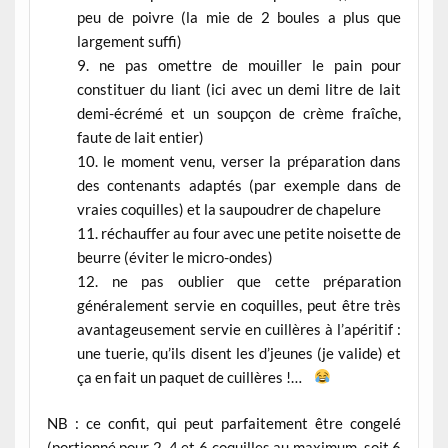
peu de poivre (la mie de 2 boules a plus que
largement suffi)
ne pas omettre de mouiller le pain pour
constituer du liant (ici avec un demi litre de lait
demi-écrémé et un soupçon de crème fraîche,
faute de lait entier)
le moment venu, verser la préparation dans
des contenants adaptés (par exemple dans de
vraies coquilles) et la saupoudrer de chapelure
réchauffer au four avec une petite noisette de
beurre (éviter le micro-ondes)
ne pas oublier que cette préparation
généralement servie en coquilles, peut être très
avantageusement servie en cuillères à l’apéritif :
une tuerie, qu’ils disent les d’jeunes (je valide) et
ça en fait un paquet de cuillères !…
NB : ce confit, qui peut parfaitement être congelé
(portionné pour 2, 4 et 6 coquilles au maximum, soit 6