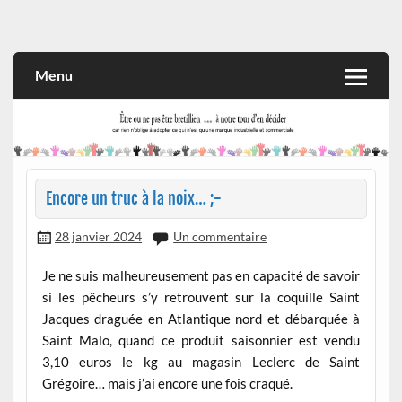
Skip
to
Rien n'oblige à adopter ce qui n'est qu'une marque industrielle
CITOYEN D'ILLE-ET-VILAINE
content
et commerciale
Menu
Encore un truc à la noix… ;-
28 janvier 2024
Un commentaire
Je ne suis malheureusement pas en capacité de savoir
si les pêcheurs s’y retrouvent sur la coquille Saint
Jacques draguée en Atlantique nord et débarquée à
Saint Malo, quand ce produit saisonnier est vendu
3,10 euros le kg au magasin Leclerc de Saint
Grégoire… mais j’ai encore une fois craqué.