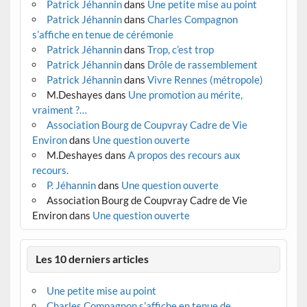
Patrick Jéhannin
dans
Une petite mise au point
Patrick Jéhannin
dans
Charles Compagnon
s’affiche en tenue de cérémonie
Patrick Jéhannin
dans
Trop, c’est trop
Patrick Jéhannin
dans
Drôle de rassemblement
Patrick Jéhannin
dans
Vivre Rennes (métropole)
M.Deshayes
dans
Une promotion au mérite,
vraiment ?…
Association Bourg de Coupvray Cadre de Vie
Environ
dans
Une question ouverte
M.Deshayes
dans
A propos des recours aux
recours.
P. Jéhannin
dans
Une question ouverte
Association Bourg de Coupvray Cadre de Vie
Environ
dans
Une question ouverte
Les 10 derniers articles
Une petite mise au point
Charles Compagnon s’affiche en tenue de