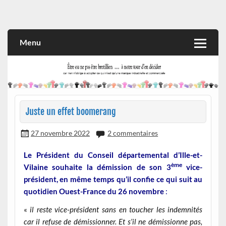
Skip
to
Rien n'oblige à adopter ce qui n'est qu'une marque industrielle
CITOYEN D'ILLE-ET-VILAINE
content
et commerciale
Menu
Juste un effet boomerang
27 novembre 2022
2 commentaires
Le Président du Conseil départemental d’Ille-et-
ème
Vilaine souhaite la démission de son 3
vice-
président, en même temps qu’il confie ce qui suit au
quotidien Ouest-France du 26 novembre
:
«
il reste vice-président sans en toucher les indemnités
car
il refuse de démissionner. Et s’il ne démissionne pas,