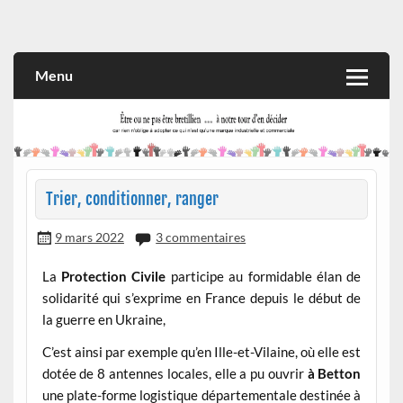
Skip
to
Rien n'oblige à adopter ce qui n'est qu'une marque industrielle
CITOYEN D'ILLE-ET-VILAINE
content
et commerciale
Menu
Trier, conditionner, ranger
9 mars 2022
3 commentaires
La
Protection Civile
participe au formidable élan de
solidarité qui s’exprime en France depuis le début de
la guerre en Ukraine,
C’est ainsi par exemple qu’en Ille-et-Vilaine, où elle est
dotée de 8 antennes locales, elle a pu ouvrir
à Betton
une plate-forme logistique départementale destinée à